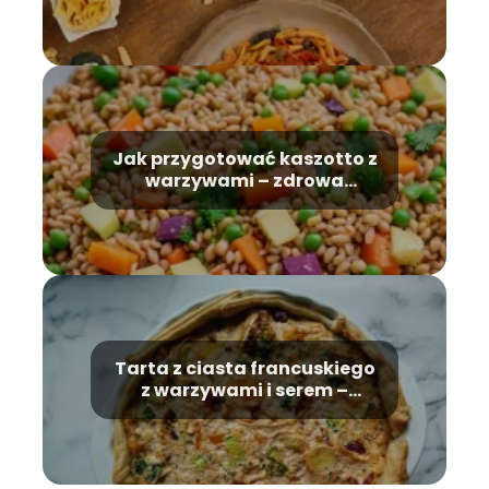
receptura
Jak przygotować kaszotto z
warzywami – zdrowa
potrawa na każdą sytuację
Tarta z ciasta francuskiego
z warzywami i serem –
przepis