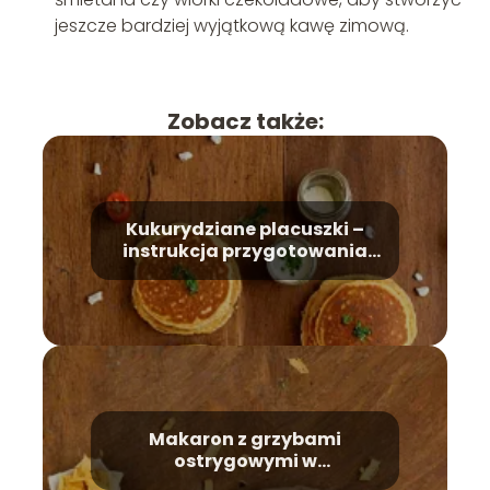
jeszcze bardziej wyjątkową kawę zimową.
Zobacz także:
Kukurydziane placuszki –
instrukcja przygotowania
krok po kroku
Makaron z grzybami
ostrygowymi w
pomidorowym sosie –