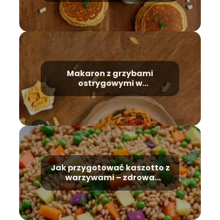
Makaron z grzybami
ostrygowymi w
pomidorowym sosie –
receptura
Jak przygotować kaszotto z
warzywami – zdrowa
potrawa na każdą sytuację