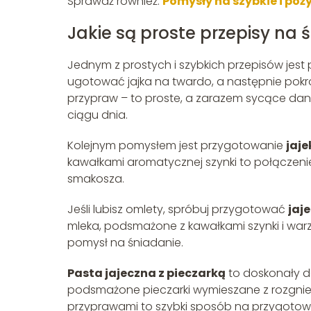
Sprawdź również:
Pomysły na szybkie i poż
Jakie są proste przepisy na ś
Jednym z prostych i szybkich przepisów jes
ugotować jajka na twardo, a następnie pokr
przypraw – to proste, a zarazem sycące danie
ciągu dnia.
Kolejnym pomysłem jest przygotowanie
jaje
kawałkami aromatycznej szynki to połączeni
smakosza.
Jeśli lubisz omlety, spróbuj przygotować
jaj
mleka, podsmażone z kawałkami szynki i warz
pomysł na śniadanie.
Pasta jajeczna z pieczarką
to doskonały d
podsmażone pieczarki wymieszane z rozgniec
przyprawami to szybki sposób na przygotow