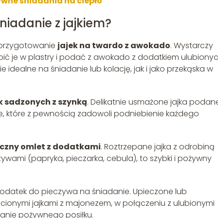
ywne śniadania na ciepło
niadanie z jajkiem?
t przygotowanie
jajek na twardo z awokado
. Wystarczy
oić je w plastry i podać z awokado z dodatkiem ulubiony
 idealne na śniadanie lub kolację, jak i jako przekąska w
k sadzonych z szynką
. Delikatnie usmażone jajka podan
e, które z pewnością zadowoli podniebienie każdego
eczny omlet z dodatkami
. Roztrzepane jajka z odrobiną
ywami (papryka, pieczarka, cebula), to szybki i pożywny
odatek do pieczywa na śniadanie. Upieczone lub
ionymi jajkami z majonezem, w połączeniu z ulubionymi
anie pożywnego posiłku.