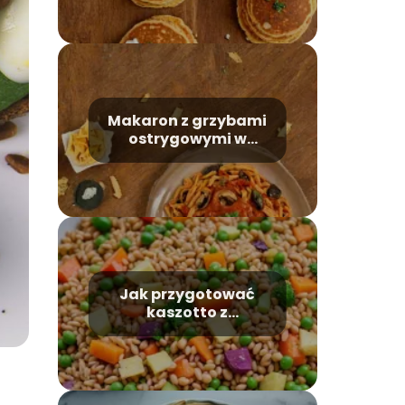
przygotowania krok
po kroku
Makaron z grzybami
ostrygowymi w
pomidorowym sosie
– receptura
Jak przygotować
kaszotto z
warzywami – zdrowa
potrawa na każdą
sytuację