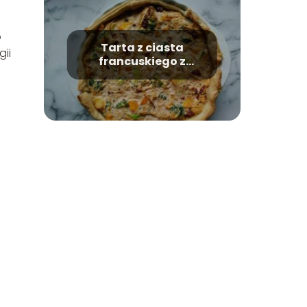
o
Tarta z ciasta
gii
francuskiego z
warzywami i serem –
przepis