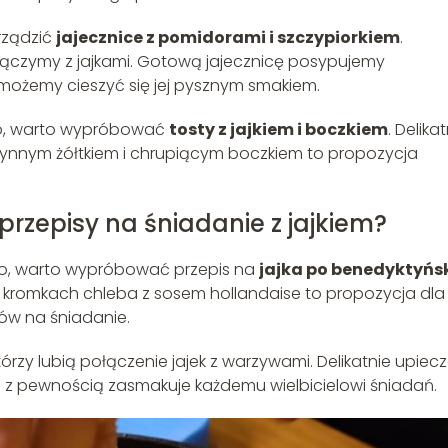
yrządzić
jajecznice z pomidorami i szczypiorkiem
.
łączymy z jajkami. Gotową jajecznicę posypujemy
 możemy cieszyć się jej pysznym smakiem.
ego, warto wypróbować
tosty z jajkiem i boczkiem
. Delika
płynnym żółtkiem i chrupiącym boczkiem to propozycja
przepisy na śniadanie z jajkiem?
o, warto wypróbować przepis na
jajka po benedyktyńs
 kromkach chleba z sosem hollandaise to propozycja dla
w na śniadanie.
tórzy lubią połączenie jajek z warzywami. Delikatnie upiec
e z pewnością zasmakuje każdemu wielbicielowi śniadań.