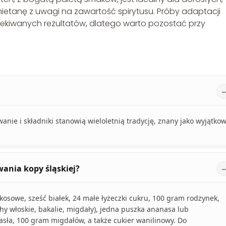
mietanę z uwagi na zawartość spirytusu. Próby adaptacji
zekiwanych rezultatów, dlatego warto pozostać przy
anie i składniki stanowią wieloletnią tradycję, znany jako wyjątko
wania kopy śląskiej?
okosowe, sześć białek, 24 małe łyżeczki cukru, 100 gram rodzynek,
hy włoskie, bakalie, migdały), jedna puszka ananasa lub
asła, 100 gram migdałów, a także cukier wanilinowy. Do