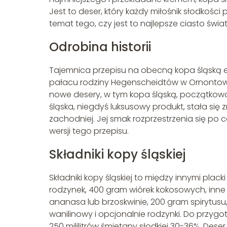
Jest to deser, który każdy miłośnik słodkośc
temat tego, czy jest to najlepsze ciasto świat
Odrobina historii
Tajemnica przepisu na obecną kopa śląską e
pałacu rodziny Hegenscheidtów w Ornontowi
nowe desery, w tym kopa śląską, początkowo
śląska, niegdyś luksusowy produkt, stała się 
zachodniej. Jej smak rozprzestrzenia się po
wersji tego przepisu.
Składniki kopy śląskiej
Składniki kopy śląskiej to między innymi plack
rodzynek, 400 gram wiórek kokosowych, inne b
ananasa lub brzoskwinie, 200 gram spirytusu,
wanilinowy i opcjonalnie rodzynki. Do przyg
250 mililitrów śmietany słodkiej 30-36%. Dese