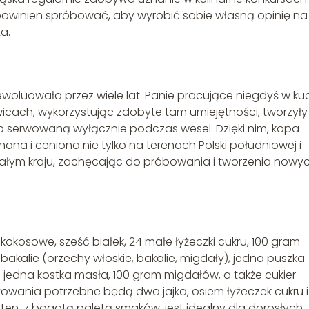
i powinien spróbować, aby wyrobić sobie własną opinię na
a.
woluowała przez wiele lat. Panie pracujące niegdyś w ku
cach, wykorzystując zdobyte tam umiejętności, tworzyły
 serwowaną wyłącznie podczas wesel. Dzięki nim, kopa
znana i ceniona nie tylko na terenach Polski południowej i
 całym kraju, zachęcając do próbowania i tworzenia nowy
i kokosowe, sześć białek, 24 małe łyżeczki cukru, 100 gram
akalie (orzechy włoskie, bakalie, migdały), jedna puszka
 jedna kostka masła, 100 gram migdałów, a także cukier
otowania potrzebne będą dwa jajka, osiem łyżeczek cukru i
r ten, z bogatą paletą smaków, jest idealny dla dorosłych,