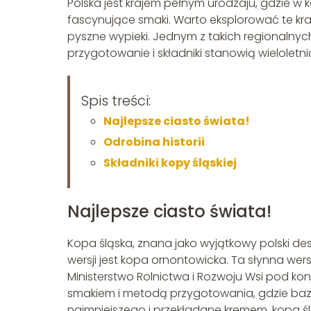
Polska jest krajem pełnym urodzaju, gdzie w
fascynujące smaki. Warto eksplorować te krain
pyszne wypieki. Jednym z takich regionalnych
przygotowanie i składniki stanowią wieloletni
Spis treści:
Najlepsze ciasto świata!
Odrobina historii
Składniki kopy śląskiej
Najlepsze ciasto świata!
Kopa śląska, znana jako wyjątkowy polski des
wersji jest kopa ornontowicka. Ta słynna wer
Ministerstwo Rolnictwa i Rozwoju Wsi pod ko
smakiem i metodą przygotowania, gdzie baz
najmniejszego i przekładane kremem, kopa śl