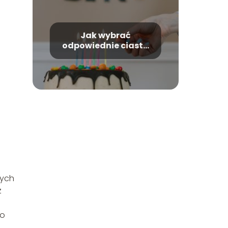
Jak wybrać
odpowiednie ciasto
na urodziny?
nych
z
do