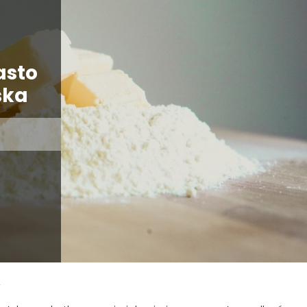
asto
ska
2