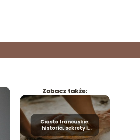
Zobacz także:
Ciasto francuskie:
historia, sekrety i
przepis na sukces w