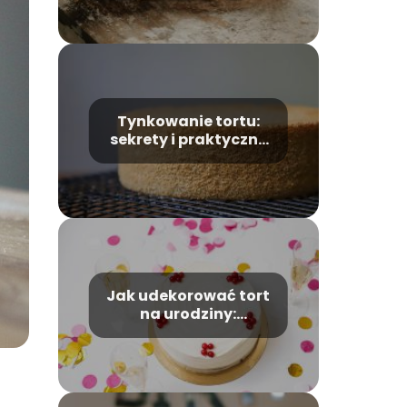
kuchni
Tynkowanie tortu:
sekrety i praktyczne
wskazówki
Jak udekorować tort
na urodziny:
Kreatywne pomysły
na ozdabianie tortu,
które zachwycą
jubilata