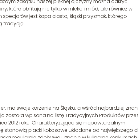
 każdym zakątku naszej pięknej ojczyzny można odkryć
y, które obfitują nie tylko w mleko i miód, ale również w
 specjałów jest kopa ciasto, śląski przysmak, którego
ą tradycję.
er, ma swoje korzenie na Śląsku, a wśród najbardziej zna
sja została wpisana na listę Tradycyjnych Produktów prze
niec 2012 roku. Charakteryzująca się niepowtarzalnym
ę stanowią placki kokosowe układane od największego 
ąska regularnie zdobywa uznanie w kulinarne konkursach.