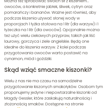
Można też spróbować swoich sił z kiszeniem…
owoców, a konkretnie jabłek, śliwek, cytryn oraz
pomarańczy i bananów. Ważne jest również, aby
podczas kiszenia używać słonej wody w
proporcjach 1 łyżka stołowa na 1 litr (dla warzyw) i 1
łyżeczka na 1 litr (dla owoców). Opcjonalnie można
też użyć wielu ciekawych przypraw, takich jak liść
laurowy, gorczyca i ziele angielskie. Będą one
idealne do kiszenia warzyw. Z kolei podczas
przygotowania owoców warto postawić na
cynamon, miód i goździki.
Skąd wziąć smaczne kiszonki?
Wielu z nas nie ma czasu na samodzielne
przygotowanie kiszonych smakołyków. Osobom tym
proponujemy jedyne i niepowtarzalne kiszonki od
Magdy Gessler, które zaskakują naturalnością i
złożonością smaków. Dostępne na stronie