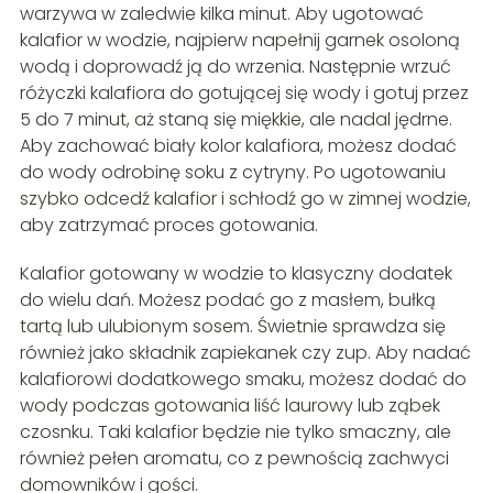
warzywa w zaledwie kilka minut. Aby ugotować
kalafior w wodzie, najpierw napełnij garnek osoloną
wodą i doprowadź ją do wrzenia. Następnie wrzuć
różyczki kalafiora do gotującej się wody i gotuj przez
5 do 7 minut, aż staną się miękkie, ale nadal jędrne.
Aby zachować biały kolor kalafiora, możesz dodać
do wody odrobinę soku z cytryny. Po ugotowaniu
szybko odcedź kalafior i schłodź go w zimnej wodzie,
aby zatrzymać proces gotowania.
Kalafior gotowany w wodzie to klasyczny dodatek
do wielu dań. Możesz podać go z masłem, bułką
tartą lub ulubionym sosem. Świetnie sprawdza się
również jako składnik zapiekanek czy zup. Aby nadać
kalafiorowi dodatkowego smaku, możesz dodać do
wody podczas gotowania liść laurowy lub ząbek
czosnku. Taki kalafior będzie nie tylko smaczny, ale
również pełen aromatu, co z pewnością zachwyci
domowników i gości.