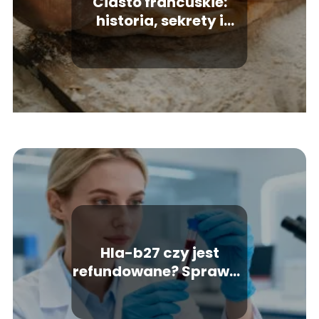
Ciasto francuskie:
historia, sekrety i
przepis na sukces w
kuchni
Hla-b27 czy jest
refundowane? Sprawdź
zasady badania