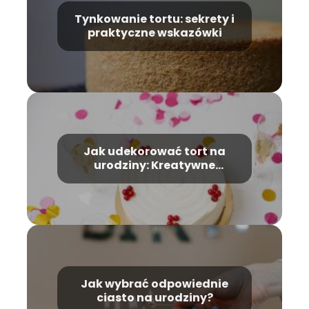
Tynkowanie tortu: sekrety i
praktyczne wskazówki
Jak udekorować tort na
urodziny: Kreatywne
pomysły na ozdabianie
tortu, które zachwycą
jubilata
Jak wybrać odpowiednie
ciasto na urodziny?