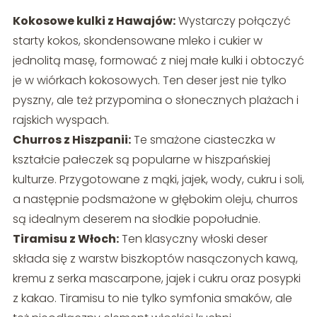
Kokosowe kulki z Hawajów:
Wystarczy połączyć
starty kokos, skondensowane mleko i cukier w
jednolitą masę, formować z niej małe kulki i obtoczyć
je w wiórkach kokosowych. Ten deser jest nie tylko
pyszny, ale też przypomina o słonecznych plażach i
rajskich wyspach.
Churros z Hiszpanii:
Te smażone ciasteczka w
kształcie pałeczek są popularne w hiszpańskiej
kulturze. Przygotowane z mąki, jajek, wody, cukru i soli,
a następnie podsmażone w głębokim oleju, churros
są idealnym deserem na słodkie popołudnie.
Tiramisu z Włoch:
Ten klasyczny włoski deser
składa się z warstw biszkoptów nasączonych kawą,
kremu z serka mascarpone, jajek i cukru oraz posypki
z kakao. Tiramisu to nie tylko symfonia smaków, ale